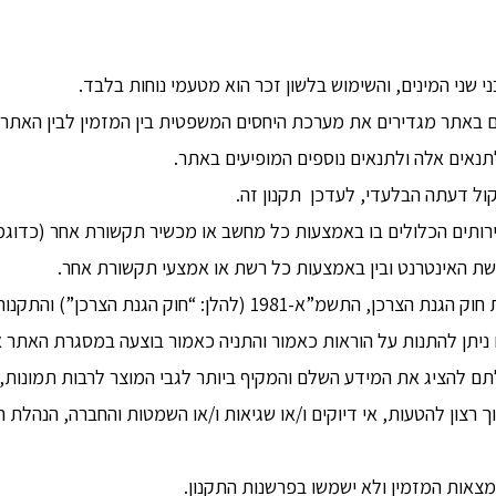
י שני המינים, והשימוש בלשון זכר הוא מטעמי נוחות בלבד.
ים באתר מגדירים את מערכת היחסים המשפטית בין המזמין לבין האתר
נאים אלה ולתנאים נוספים המופיעים באתר.
ול דעתה הבלעדי, לעדכן תקנון זה.
ותים הכלולים בו באמצעות כל מחשב או מכשיר תקשורת אחר (כדוגמת 
שת האינטרנט ובין באמצעות כל רשת או אמצעי תקשורת אחר.
אין באמור בתקנון זה כדי לגרוע מהוראות חוק הגנת הצרכן, התשמ”א
 ניתן להתנות על הוראות כאמור והתניה כאמור בוצעה במסגרת האתר
ם להציג את המידע השלם והמקיף ביותר לגבי המוצר לרבות תמונות, חר
וך רצון להטעות, אי דיוקים ו/או שגיאות ו/או השמטות והחברה, הנהלת
צאות המזמין ולא ישמשו בפרשנות התקנון.