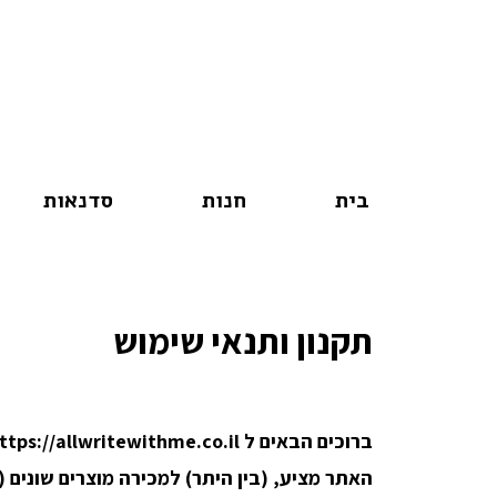
בית
חנות
סדנאות
תקנון ותנאי שימוש
ברוכים הבאים ל https://allwritewithme.co.il/ (להלן: “האתר”). האתר מופעל ע”י רוני נצר (להלן: “הנהלת האתר” או "החברה").
האתר מציע, (בין היתר) למכירה מוצרים שונים (